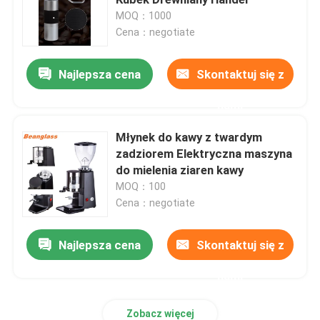
MOQ：1000
Cena：negotiate
Bezdozownikowy młynek do kawy
Najlepsza cena
Skontaktuj się z
komercyjny młynek do kawy
nami
Młynek do kawy z ekranem dotykowym
Młynek do kawy z twardym
zadziorem Elektryczna maszyna
do mielenia ziaren kawy
Domowy młynek do kawy
MOQ：100
Cena：negotiate
Młynek do kawy espresso
Najlepsza cena
Skontaktuj się z
Młynek do kawy na zewnątrz
nami
Ręczny młynek do kawy
Zobacz więcej