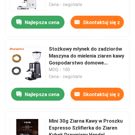
Cena：negotiate
O nas
Najlepsza cena
Skontaktuj się z
nami
Wycieczka po fabryce
Stożkowy młynek do zadziorów
Kontrola jakości
Maszyna do mielenia ziaren kawy
Gospodarstwo domowe
Komercyjne
MOQ：100
Skontaktuj się z nami
Cena：negotiate
Sprawy
Najlepsza cena
Skontaktuj się z
nami
Młynek do kawy
Mini 30g Ziarna Kawy w Proszku
Espresso Szlifierka do Ziaren
Młynek do kawy z zadziorami
Kubek Drewniany Handel