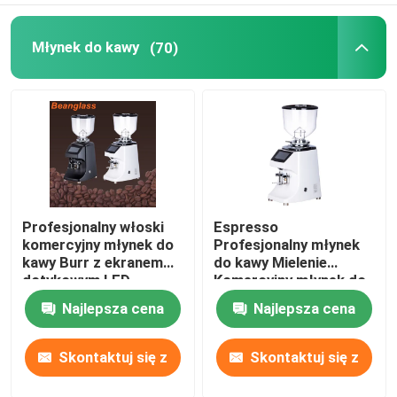
Młynek do kawy
(70)
Profesjonalny włoski
Espresso
komercyjny młynek do
Profesjonalny młynek
kawy Burr z ekranem
do kawy Mielenie
dotykowym LED
Komercyjny młynek do
kawy
Najlepsza cena
Najlepsza cena
Skontaktuj się z
Skontaktuj się z
nami
nami