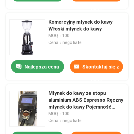
nami
Komercyjny młynek do kawy
Włoski młynek do kawy
MOQ：100
Cena：negotiate
Najlepsza cena
Skontaktuj się z
nami
Młynek do kawy ze stopu
aluminium ABS Espresso Ręczny
młynek do kawy Pojemność
zbiornika 1,7 kg
MOQ：100
Cena：negotiate