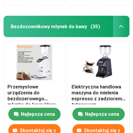
nami
nami
Bezdozownikowy młynek do kawy
(35)
Przemysłowe
Elektryczna handlowa
urządzenia do
maszyna do mielenia
bezdozerowego
espresso z zadziorem
młynka do kawy klasy
tytanowym
premium
Najlepsza cena
Najlepsza cena
Skontaktuj się z
Skontaktuj się z