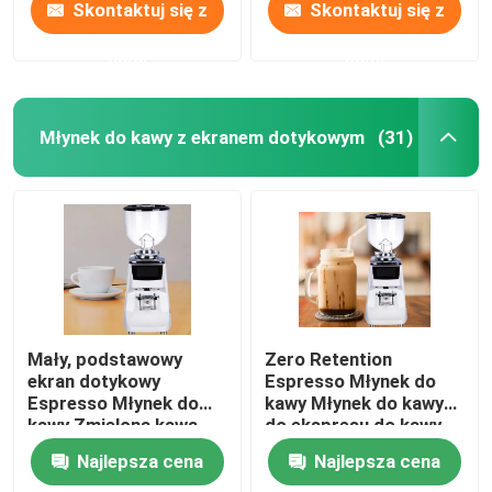
Skontaktuj się z
Skontaktuj się z
nami
nami
Młynek do kawy z ekranem dotykowym
(31)
Mały, podstawowy
Zero Retention
ekran dotykowy
Espresso Młynek do
Espresso Młynek do
kawy Młynek do kawy
kawy Zmielona kawa
do ekspresu do kawy
dla początkujących
Najlepsza cena
Najlepsza cena