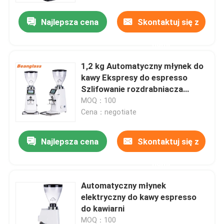
Najlepsza cena
Skontaktuj się z
nami
1,2 kg Automatyczny młynek do
kawy Ekspresy do espresso
Szlifowanie rozdrabniacza
rakietowego
MOQ：100
Cena：negotiate
Najlepsza cena
Skontaktuj się z
Dom
nami
Automatyczny młynek
Produkty
elektryczny do kawy espresso
do kawiarni
Pokaz VR
MOQ：100