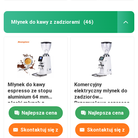
Młynek do kawy z zadziorami
(46)
Młynek do kawy
Komercyjny
espresso ze stopu
elektryczny młynek do
aluminium 64 mm
zadziorów
płaski młynek z
Przemysłowe espresso
żarnami z ekranem
Duże profesjonalne
Najlepsza cena
Najlepsza cena
dotykowym
młynki do kawy
Skontaktuj się z
Skontaktuj się z