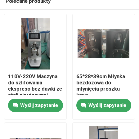
Polecane produkty
110V-220V Maszyna
65*28*39cm Młynka
do szlifowania
bezdozowa do
ekspreso bez dawki ze
młynięcia proszku
stali nierdzewnej
kawy
Dom
Wyślij zapytanie
Wyślij zapytanie
Produkty
Pokaz VR