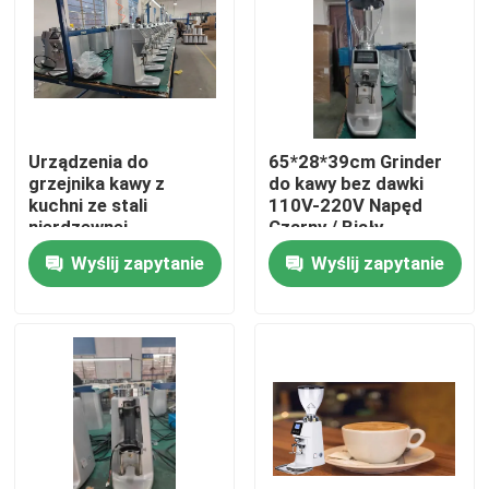
O nas
Wycieczka po fabryce
Urządzenia do
65*28*39cm Grinder
grzejnika kawy z
do kawy bez dawki
Kontrola jakości
kuchni ze stali
110V-220V Napęd
nierdzewnej
Czarny / Biały
Wyślij zapytanie
Wyślij zapytanie
Skontaktuj się z nami
Sprawy
Młynek do kawy
Młynek do kawy z zadziorami