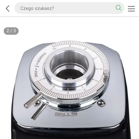
2
/
3