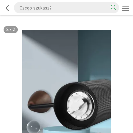
2
/
2