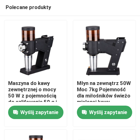
Polecane produkty
Maszyna do kawy
Młyn na zewnątrz 50W
zewnętrznej o mocy
Moc 7kg Pojemność
50 W z pojemnością
dla miłośników świeżo
Dom
do szlifowania 50 g i
mielonej kawy
logo na zamówienie
Wyślij zapytanie
Wyślij zapytanie
Produkty
Pokaz VR