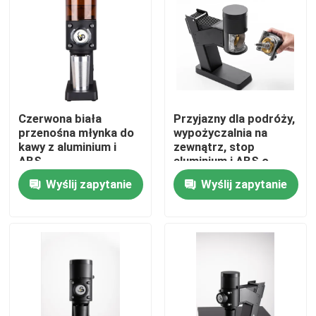
O nas
Wycieczka po fabryce
Czerwona biała
Przyjazny dla podróży,
Kontrola jakości
przenośna młynka do
wypożyczalnia na
kawy z aluminium i
zewnątrz, stop
ABS
aluminium i ABS o
Skontaktuj się z nami
pojemności 50 g
Wyślij zapytanie
Wyślij zapytanie
Sprawy
Młynek do kawy
Młynek do kawy z zadziorami