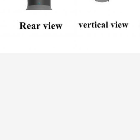
pytania i pytania:
P: Jaki jest czas dostawy?
Odp .: Ładunki masowe zależą od harmonogramu produkcji.
P: Czy akceptujesz OEM/ODM?
Odp .: Tak, zależy od ilości zamówienia i prośby.
P: Jaki jest termin płatności?
Odp .: 100% płatność w T / T za próbkę.
30% jako depozyt, 70% przed wysyłką dla ładunków masowych.