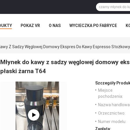
DUKTY
POKAZ VR
O NAS
WYCIECZKA PO FABRYCE
K
Kawy Z Sadzy Węglowej Domowy Ekspres Do Kawy Espresso Stożkowy 
Młynek do kawy z sadzy węglowej domowy eks
płaski żarna T64
Szczegóły Produk
Miejsce
pochodzenia:
Nazwa handlowa
Orzecznictwo:
Numer modelu:
Zapłata: