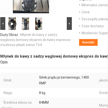
Minimalne zamów
Cena:
Szczegóły pakow
Czas dostawy:
Możliwość Suppl
Duży Obraz :
Młynek do kawy z sadzy
węglowej domowy ekspres do kawy espresso
Kontakt
stożkowy płaski żarna T64
Młynek do kawy z sadzy węglowej domowy ekspres do kawy
Opis
Silnik prądu przemiennego, 1400
Silnik:
jakoś
RMP
Waga:
8 kg
Średn
Średnica silosu na
84MM
Mome