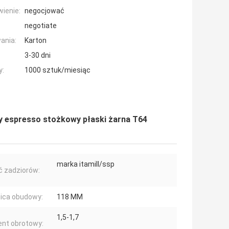
ienie:
negocjować
negotiate
ania:
Karton
3-30 dni
y:
1000 sztuk/miesiąc
 espresso stożkowy płaski żarna T64
marka itamill/ssp
ć zadziorów:
ica obudowy:
118 MM
1,5-1,7
nt obrotowy: