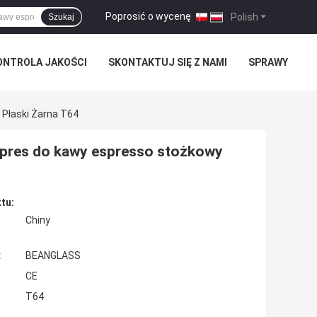
Poprosić o wycenę
|
Polish
Szukaj
ONTROLA JAKOŚCI
SKONTAKTUJ SIĘ Z NAMI
SPRAWY
Płaski Żarna T64
pres do kawy espresso stożkowy
tu:
Chiny
:
BEANGLASS
CE
T64