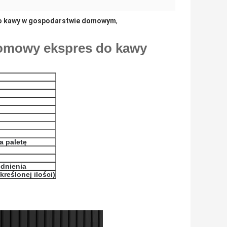
o kawy w gospodarstwie domowym
,
domowy ekspres do kawy
a paletę
odnienia
kreślonej ilości)