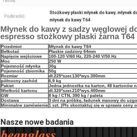
fasolę:
Stożkowy płaski młynek do kawy
,
młynek d
Podkreślić:
młynek do kawy T64
Młynek do kawy z sadzy węglowej 
espresso stożkowy płaski żarna T64
Przedmiot
Młynek do kawy T64
Bełkotać
Płaskie zadziory 64mm
Napięcie wejściowe
100-120 V/60 Hz, 220-240 V/50 Hz
Moc
250 W
Pojemność młynka
30g
Pojemność zbiornika
50g
Rozmiar
dł.225*szer.130*wys.300mm
północny zachód
6,9 kg
Pakiet
Jedna jednostka na karton, 48 kartonów n
Wielkość kartonu
dł.320*szer.210*wys.400mm
GW
8 kg / CTN, 390 kg / paleta
Dostawa
3 dni na próbkę, ładunek masowy do uzg
Minimalne zamówienie
1 szt. (Pls skontaktuj się w sprawie ceny o
Nasze nowe badania